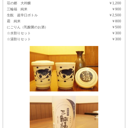
荘の郷 大吟醸
￥1,200
三輪福 純米
￥900
生酛 超辛口ボトル
￥2,500
霜 純米
￥800
にごりん（乳酸菌のお酒）
￥500
☆水割りセット
￥300
☆湯割りセット
￥300