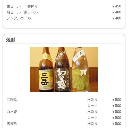
生ビール 一番搾り
￥450
瓶ビール 黒ラベル
￥480
ノンアルコール
￥480
焼酎
二階堂
水割り
￥500
ロック
￥500
白水麦
水割り
￥500
ロック
￥500
黒霧島
水割り
￥500